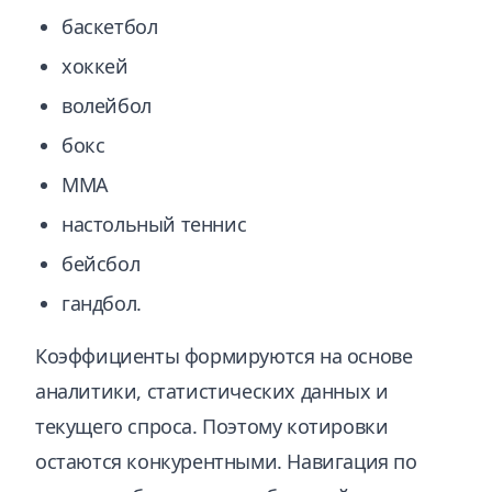
баскетбол
хоккей
волейбол
бокс
MMA
настольный теннис
бейсбол
гандбол.
Коэффициенты формируются на основе
аналитики, статистических данных и
текущего спроса. Поэтому котировки
остаются конкурентными. Навигация по