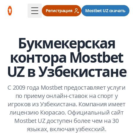
Регистрация
Mostbet UZ скачать
Toggle Menu
Букмекерская
контора Mostbet
UZ в Узбекистане
С 2009 года Mostbet предоставляет услуги
по приему онлайн-ставок на спорт у
игроков из Узбекистана. Компания имеет
лицензию Кюрасао. Официальный сайт
Mostbet UZ доступен более чем на 30
языках, включая узбекский.