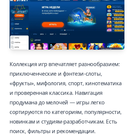
Коллекция игр впечатляет разнообразием:
приключенческие и фэнтези-слоты,
«фрукты», мифология, спорт, кинотематика
и проверенная классика. Навигация
продумана до мелочей — игры легко
сортируются по категориям, популярности,
новинкам и студиям-разработчикам. Есть
поиск, фильтры и рекомендации.