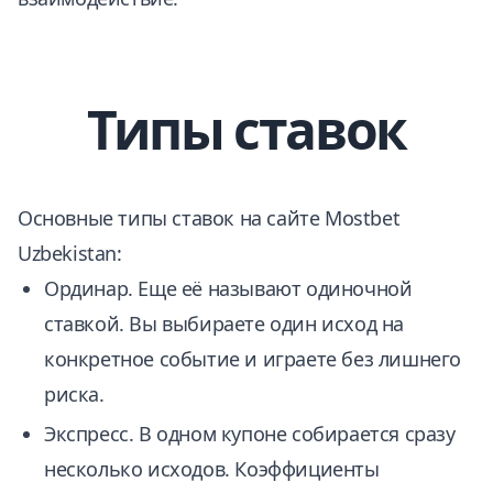
Типы ставок
Основные типы ставок на сайте Mostbet
Uzbekistan:
Ординар. Еще её называют одиночной
ставкой. Вы выбираете один исход на
конкретное событие и играете без лишнего
риска.
Экспресс. В одном купоне собирается сразу
несколько исходов. Коэффициенты