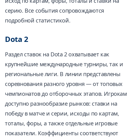
исход по картам, форы, тоталы и ставки на
серию. Все события сопровождаются
подробной статистикой.
Dota 2
Раздел ставок на Dota 2 охватывает как
крупнейшие международные турниры, так и
региональные лиги. В линии представлены
соревнования разного уровня — от топовых
чемпионатов до отборочных этапов. Игрокам
доступно разнообразие рынков: ставки на
победу в матче и серии, исходы по картам,
тоталы, форы, а также отдельные игровые
показатели. Коэффициенты соответствуют