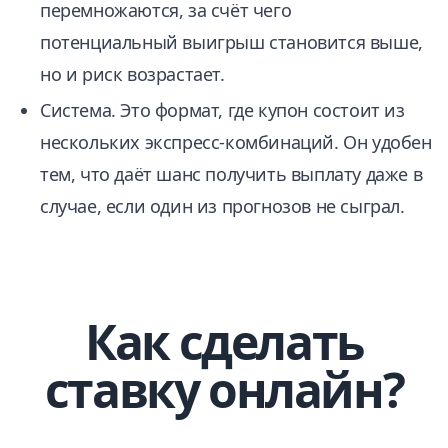
перемножаются, за счёт чего
потенциальный выигрыш становится выше,
но и риск возрастает.
Система. Это формат, где купон состоит из
нескольких экспресс-комбинаций. Он удобен
тем, что даёт шанс получить выплату даже в
случае, если один из прогнозов не сыграл.
Как сделать
ставку онлайн?