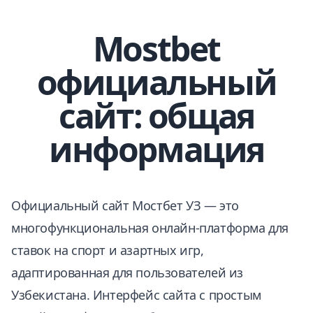
Mostbet
официальный
сайт: общая
информация
Официальный сайт Мостбет УЗ — это
многофункциональная онлайн-платформа для
ставок на спорт и азартных игр,
адаптированная для пользователей из
Узбекистана. Интерфейс сайта с простым