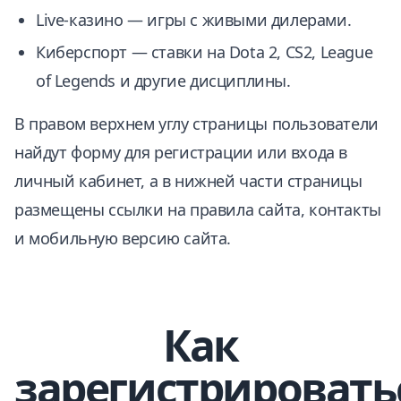
Live-казино — игры с живыми дилерами.
Киберспорт — ставки на Dota 2, CS2, League
of Legends и другие дисциплины.
В правом верхнем углу страницы пользователи
найдут форму для регистрации или входа в
личный кабинет, а в нижней части страницы
размещены ссылки на правила сайта, контакты
и мобильную версию сайта.
Как
зарегистрировать