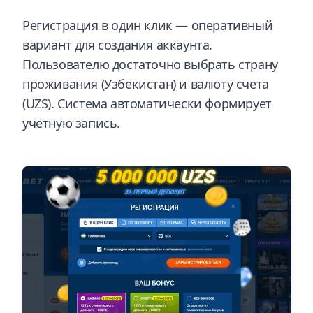
Регистрация в один клик — оперативный
вариант для создания аккаунта.
Пользователю достаточно выбрать страну
проживания (Узбекистан) и валюту счёта
(UZS). Система автоматически формирует
учётную запись.