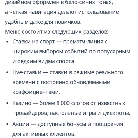
дизайном оформлен в бело-синих тонах,
а чёткая навигация делают использование
удобным даже для новичков.
Меню состоит из следующих разделов:
Ставки на спорт — прематч-линия с
широким выбором событий по популярным
и редким видам спорта.
Live-ставки — ставки в режиме реального
времени с постоянно обновляемыми
коэффициентами.
Казино — более 8 000 слотов от известных
провайдеров, настольные игры и джекпоты.
Акции — доступные бонусы и поощрения
для активных клиентов.