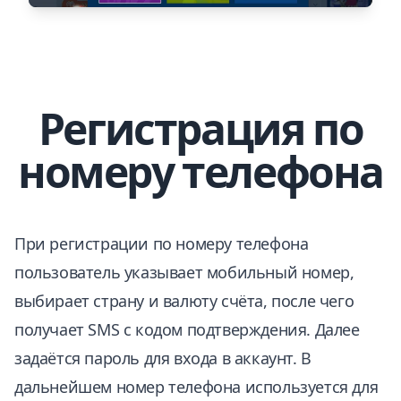
Регистрация по
номеру телефона
При регистрации по номеру телефона
пользователь указывает мобильный номер,
выбирает страну и валюту счёта, после чего
получает SMS с кодом подтверждения. Далее
задаётся пароль для входа в аккаунт. В
дальнейшем номер телефона используется для