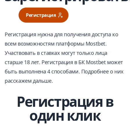
Регистрация
Регистрация нужна для получения доступа ко
всем возможностям платформы Mostbet.
Участвовать в ставках могут только лица
старше 18 лет. Регистрация в БК Mostbet может
быть выполнена 4 способами. Подробнее о них
расскажем дальше.
Регистрация в
один клик