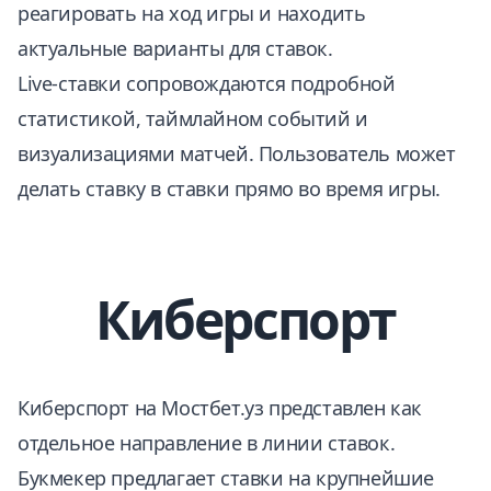
реагировать на ход игры и находить
актуальные варианты для ставок.
Live-ставки сопровождаются подробной
статистикой, таймлайном событий и
визуализациями матчей. Пользователь может
делать ставку в ставки прямо во время игры.
Киберспорт
Киберспорт на Мостбет.уз представлен как
отдельное направление в линии ставок.
Букмекер предлагает ставки на крупнейшие