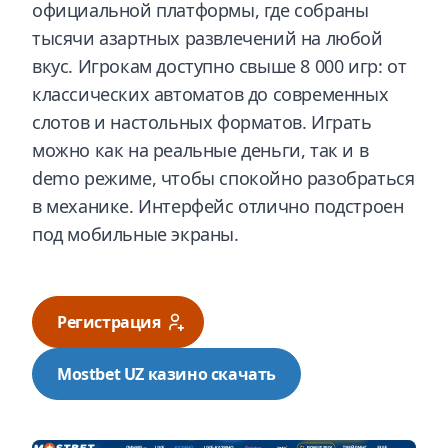
официальной платформы, где собраны
тысячи азартных развлечений на любой
вкус. Игрокам доступно свыше 8 000 игр: от
классических автоматов до современных
слотов и настольных форматов. Играть
можно как на реальные деньги, так и в
demo режиме, чтобы спокойно разобраться
в механике. Интерфейс отлично подстроен
под мобильные экраны.
Регистрация
Mostbet UZ казино скачать